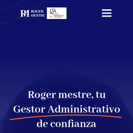
Saltar
al
Toggle
contenido
Navigati
Inicio
Sobre mi
Servicios
Blog
Roger mestre, tu
Contacta
Gestor Administrativo
de confianza